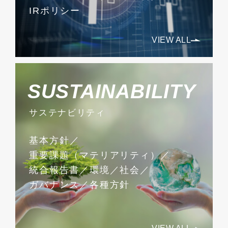
IRポリシー
VIEW ALL
SUSTAINABILITY
サステナビリティ
基本方針
重要課題（マテリアリティ）
統合報告書
環境
社会
ガバナンス
各種方針