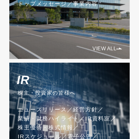
トップメッセージ
事業内容
VIEW ALL
IR
株主・投資家の皆様へ
ニュースリリース
経営方針
業績・財務ハイライト
IR資料室
株主優待・株式情報
IRスケジュール
電子公告